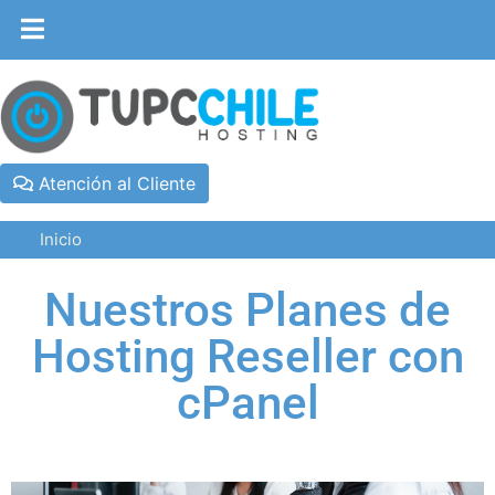
Atención al Cliente
Inicio
Nuestros Planes de
Hosting Reseller con
cPanel