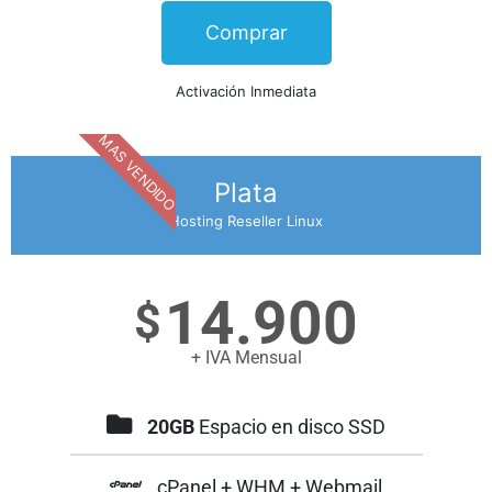
Comprar
Activación Inmediata
MAS VENDIDO
Plata
Hosting Reseller Linux
14.900
$
+ IVA Mensual
20GB
Espacio en disco SSD
cPanel + WHM + Webmail