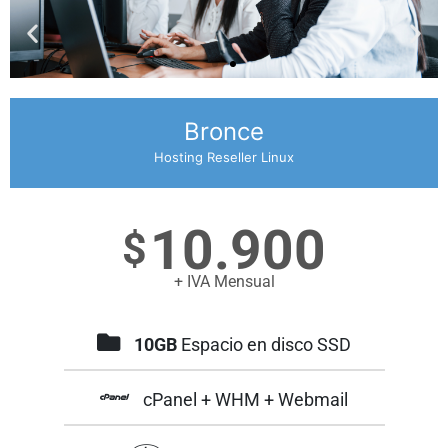
Bronce
¿Tendré
soporte
Hosting Reseller Linux
para
mis
clientes?
10.900
$
Nuestro
+ IVA Mensual
soporte
incluye
tu
10GB
Espacio en disco SSD
sitio
web
y
cPanel + WHM + Webmail
la
de
tus